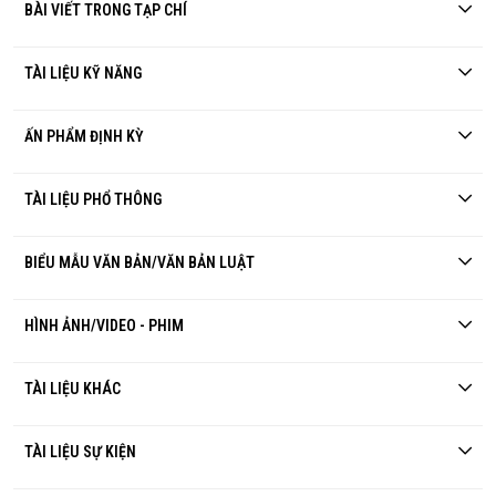
BÀI VIẾT TRONG TẠP CHÍ
TÀI LIỆU KỸ NĂNG
ẤN PHẨM ĐỊNH KỲ
TÀI LIỆU PHỔ THÔNG
BIỂU MẪU VĂN BẢN/VĂN BẢN LUẬT
HÌNH ẢNH/VIDEO - PHIM
TÀI LIỆU KHÁC
TÀI LIỆU SỰ KIỆN