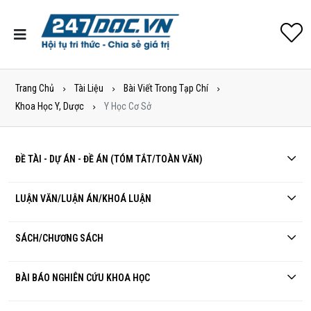
Trang Chủ
Tài Liệu
Bài Viết Trong Tạp Chí
Khoa Học Y, Dược
Y Học Cơ Sở
ĐỀ TÀI - DỰ ÁN - ĐỀ ÁN (TÓM TẮT/TOÀN VĂN)
LUẬN VĂN/LUẬN ÁN/KHOÁ LUẬN
SÁCH/CHƯƠNG SÁCH
BÀI BÁO NGHIÊN CỨU KHOA HỌC