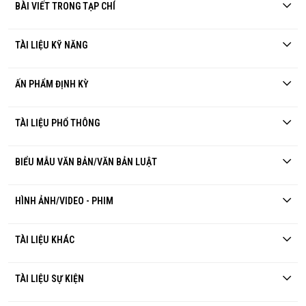
BÀI VIẾT TRONG TẠP CHÍ
TÀI LIỆU KỸ NĂNG
ẤN PHẨM ĐỊNH KỲ
TÀI LIỆU PHỔ THÔNG
BIỂU MẪU VĂN BẢN/VĂN BẢN LUẬT
HÌNH ẢNH/VIDEO - PHIM
TÀI LIỆU KHÁC
TÀI LIỆU SỰ KIỆN