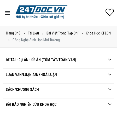
Trang Chủ
Tài Liệu
Bài Viết Trong Tạp Chí
Khoa Học KT&CN
Công Nghệ Sinh Học Môi Trường
ĐỀ TÀI - DỰ ÁN - ĐỀ ÁN (TÓM TẮT/TOÀN VĂN)
LUẬN VĂN/LUẬN ÁN/KHOÁ LUẬN
SÁCH/CHƯƠNG SÁCH
BÀI BÁO NGHIÊN CỨU KHOA HỌC