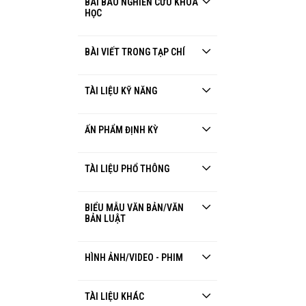
BÀI BÁO NGHIÊN CỨU KHOA
HỌC
BÀI VIẾT TRONG TẠP CHÍ
TÀI LIỆU KỸ NĂNG
ẤN PHẨM ĐỊNH KỲ
TÀI LIỆU PHỔ THÔNG
BIỂU MẪU VĂN BẢN/VĂN
BẢN LUẬT
HÌNH ẢNH/VIDEO - PHIM
TÀI LIỆU KHÁC