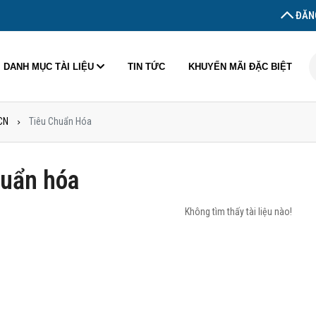
ĐĂNG
DANH MỤC TÀI LIỆU
TIN TỨC
KHUYẾN MÃI ĐẶC BIỆT
CN
Tiêu Chuẩn Hóa
huẩn hóa
Không tìm thấy tài liệu nào!