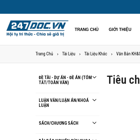
TRANG CHỦ
GIỚI THIỆU
Trang Chủ
Tài Liệu
Tài Liệu Khác
Văn Bản KH&
Tiêu c
ĐỀ TÀI - DỰ ÁN - ĐỀ ÁN (TÓM
TẮT/TOÀN VĂN)
LUẬN VĂN/LUẬN ÁN/KHOÁ
LUẬN
SÁCH/CHƯƠNG SÁCH