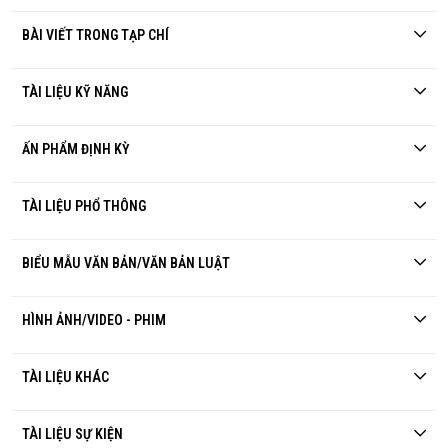
BÀI VIẾT TRONG TẠP CHÍ
TÀI LIỆU KỸ NĂNG
ẤN PHẨM ĐỊNH KỲ
TÀI LIỆU PHỔ THÔNG
BIỂU MẪU VĂN BẢN/VĂN BẢN LUẬT
HÌNH ẢNH/VIDEO - PHIM
TÀI LIỆU KHÁC
TÀI LIỆU SỰ KIỆN