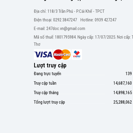
Địa chỉ: 118/3 Trần Phú - P.Cái Khế - TPCT
Điện thoại: 0292 3847247 Hotline: 0939 427247
E-mail: 247doc.vn@gmail.com
Mã số thuế: 1801795984. Ngày cấp: 17/07/2025. Nơi cấp:
Thơ
Lượt truy cập
Đang trực tuyến
139
Truy cập tuần
14,687,160
Truy cập tháng
14,898,165
Tổng lượt truy cập
25,288,062