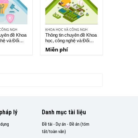
KHOA HỌC VÀ CÔNG NGHỆ VIỆT NAM
KHOA HỌC VÀ CÔNG NGHỆ VIỆT NAM
huyên đề Khoa
Thông tin chuyên đề Khoa
ghệ và Đổi
học, công nghệ và Đổi
o số 10-2023
mới sáng tạo số 11-2023
Miễn phí
pháp lý
Danh mục tài liệu
 dụng
Đề tài - Dự án - Đề án (tóm
tắt/toàn văn)