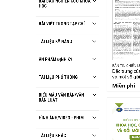
BÀI BÁO NGHIÊN CỨU KHOA
HỌC
BÀI VIẾT TRONG TẠP CHÍ
TÀI LIỆU KỸ NĂNG
ẤN PHẨM ĐỊNH KỲ
Đặc trưng của
và một số giả
TÀI LIỆU PHỔ THÔNG
đẩy kinh tế s
Miễn phí
BIỂU MẪU VĂN BẢN/VĂN
BẢN LUẬT
HÌNH ẢNH/VIDEO - PHIM
TÀI LIỆU KHÁC