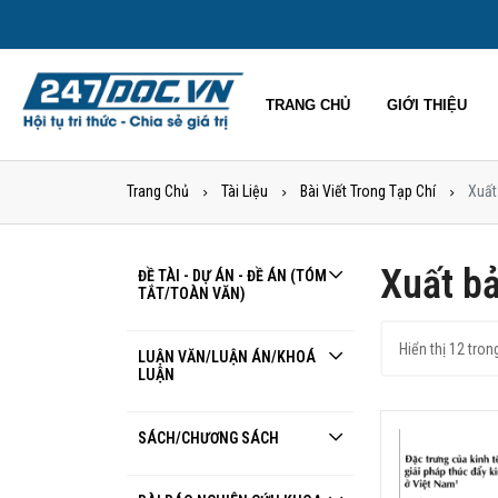
TRANG CHỦ
GIỚI THIỆU
Trang Chủ
Tài Liệu
Bài Viết Trong Tạp Chí
Xuất
Xuất b
ĐỀ TÀI - DỰ ÁN - ĐỀ ÁN (TÓM
TẮT/TOÀN VĂN)
Hiển thị 12 tro
LUẬN VĂN/LUẬN ÁN/KHOÁ
LUẬN
SÁCH/CHƯƠNG SÁCH