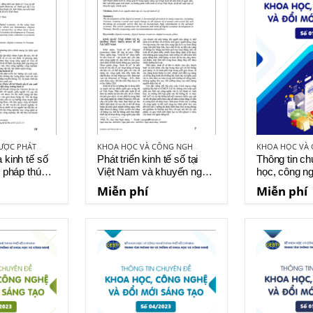
BẢN TIN CHIẾN LƯỢC PHÁT TRIỂN KHOA HỌC - CÔNG NGHỆ - KINH TẾ
KHOA HỌC VÀ CÔNG NGHỆ VIỆT NAM
 kinh tế số
Phát triển kinh tế số tại
Thông tin c
i pháp thúc
Việt Nam và khuyến nghị
học, công n
ố ở Việt Nam
chính sách
mới sáng tạ
Miễn phí
Miễn phí