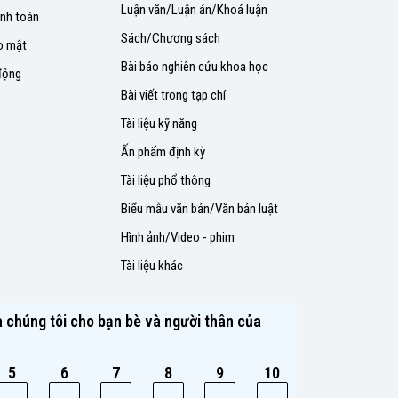
Luận văn/Luận án/Khoá luận
nh toán
Sách/Chương sách
o mật
Bài báo nghiên cứu khoa học
động
Bài viết trong tạp chí
Tài liệu kỹ năng
Ấn phẩm định kỳ
Tài liệu phổ thông
Biểu mẫu văn bản/Văn bản luật
Hình ảnh/Video - phim
Tài liệu khác
 chúng tôi cho bạn bè và người thân của
5
6
7
8
9
10