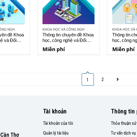
KHOA HỌC VÀ CÔNG NGHỆ VIỆT NAM
KHOA HỌC VÀ CÔNG NGHỆ VIỆT NAM
uyên đề Khoa
Thông tin chuyên đề Khoa
Thông tin c
ệ và Đổi
học, công nghệ và Đổi
học, công n
 số 8-2023
mới sáng tạo số 9-2023
mới sáng tạ
Miễn phí
Miễn phí
2
1
Tài khoản
Thông tin 
Tài khoản của tôi
Thỏa thuận sử
Quản lý tài liệu
Tư vấn dịch vụ
P.Cần Thơ