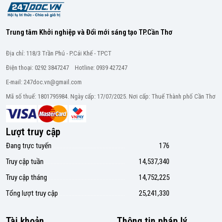
Trung tâm Khởi nghiệp và Đổi mới sáng tạo TP.Cần Thơ
Địa chỉ: 118/3 Trần Phú - P.Cái Khế - TPCT
Điện thoại: 0292 3847247 Hotline: 0939 427247
E-mail: 247doc.vn@gmail.com
Mã số thuế: 1801795984. Ngày cấp: 17/07/2025. Nơi cấp: Thuế Thành phố Cần Thơ
Lượt truy cập
Đang trực tuyến
176
Truy cập tuần
14,537,340
Truy cập tháng
14,752,225
Tổng lượt truy cập
25,241,330
Tài khoản
Thông tin pháp lý