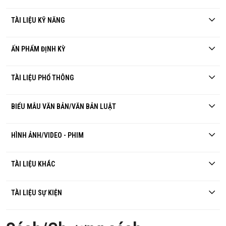
TÀI LIỆU KỸ NĂNG
ẤN PHẨM ĐỊNH KỲ
TÀI LIỆU PHỔ THÔNG
BIỂU MẪU VĂN BẢN/VĂN BẢN LUẬT
HÌNH ẢNH/VIDEO - PHIM
TÀI LIỆU KHÁC
TÀI LIỆU SỰ KIỆN