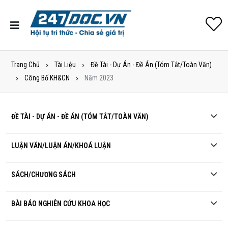
Trang Chủ
Tài Liệu
Đề Tài - Dự Án - Đề Án (tóm Tắt/toàn Văn)
Công Bố KH&CN
Năm 2023
ĐỀ TÀI - DỰ ÁN - ĐỀ ÁN (TÓM TẮT/TOÀN VĂN)
LUẬN VĂN/LUẬN ÁN/KHOÁ LUẬN
SÁCH/CHƯƠNG SÁCH
BÀI BÁO NGHIÊN CỨU KHOA HỌC