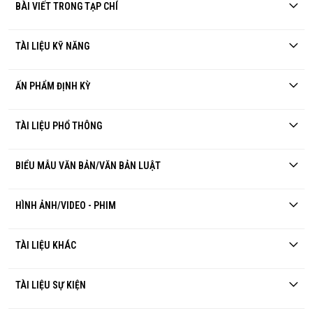
BÀI VIẾT TRONG TẠP CHÍ
TÀI LIỆU KỸ NĂNG
ẤN PHẨM ĐỊNH KỲ
TÀI LIỆU PHỔ THÔNG
BIỂU MẪU VĂN BẢN/VĂN BẢN LUẬT
HÌNH ẢNH/VIDEO - PHIM
TÀI LIỆU KHÁC
TÀI LIỆU SỰ KIỆN