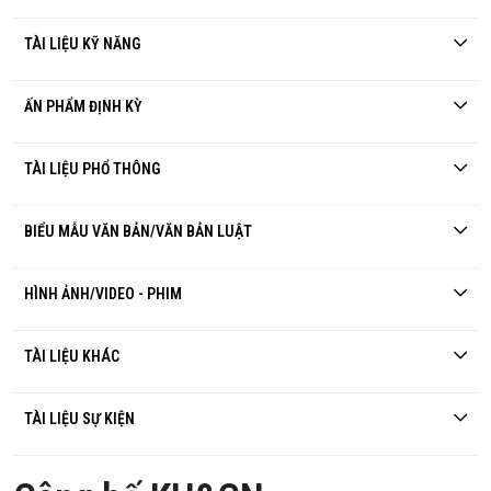
TÀI LIỆU KỸ NĂNG
ẤN PHẨM ĐỊNH KỲ
TÀI LIỆU PHỔ THÔNG
BIỂU MẪU VĂN BẢN/VĂN BẢN LUẬT
HÌNH ẢNH/VIDEO - PHIM
TÀI LIỆU KHÁC
TÀI LIỆU SỰ KIỆN