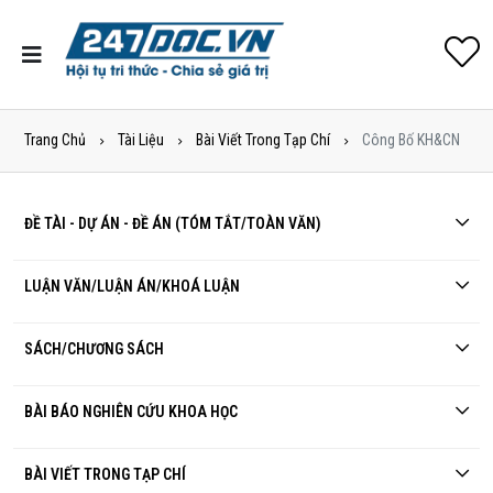
Trang Chủ
Tài Liệu
Bài Viết Trong Tạp Chí
Công Bố KH&CN
ĐỀ TÀI - DỰ ÁN - ĐỀ ÁN (TÓM TẮT/TOÀN VĂN)
LUẬN VĂN/LUẬN ÁN/KHOÁ LUẬN
SÁCH/CHƯƠNG SÁCH
BÀI BÁO NGHIÊN CỨU KHOA HỌC
BÀI VIẾT TRONG TẠP CHÍ