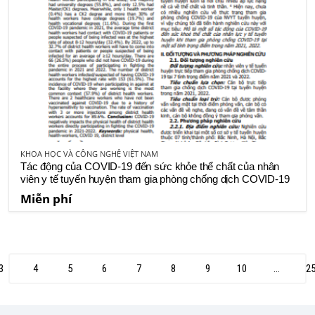
KHOA HỌC VÀ CÔNG NGHỆ VIỆT NAM
Tác động của COVID-19 đến sức khỏe thể chất của nhân
viên y tế tuyến huyện tham gia phòng chống dịch COVID-19
Miễn phí
3
4
5
6
7
8
9
10
...
2