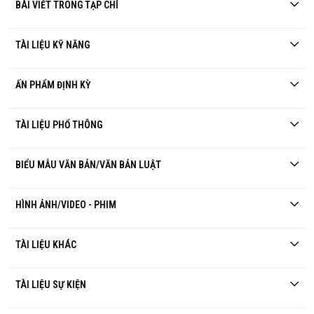
BÀI VIẾT TRONG TẠP CHÍ
TÀI LIỆU KỸ NĂNG
ẤN PHẨM ĐỊNH KỲ
TÀI LIỆU PHỔ THÔNG
BIỂU MẪU VĂN BẢN/VĂN BẢN LUẬT
HÌNH ẢNH/VIDEO - PHIM
TÀI LIỆU KHÁC
TÀI LIỆU SỰ KIỆN