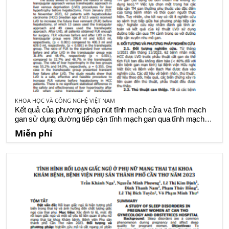
KHOA HỌC VÀ CÔNG NGHỆ VIỆT NAM
Kết quả của phương pháp nút tĩnh mạch cửa và tĩnh mạch
gan sử dụng đường tiếp cận tĩnh mạch gan qua tĩnh mạch
cảnh trong so với đường tiếp cận qua nhu mô gan
Miễn phí