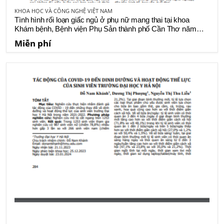
KHOA HỌC VÀ CÔNG NGHỆ VIỆT NAM
Tình hình rối loạn giấc ngủ ở phụ nữ mang thai tại khoa
Khám bệnh, Bệnh viện Phụ Sản thành phố Cần Thơ năm
2023
Miễn phí