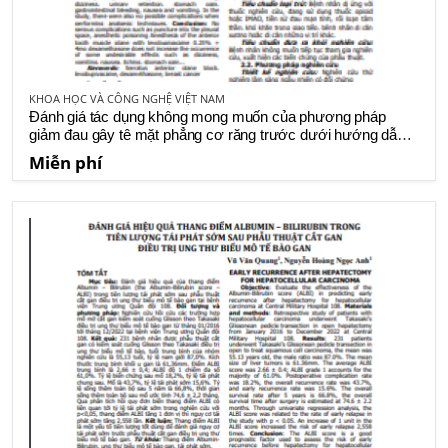
KHOA HỌC VÀ CÔNG NGHỆ VIỆT NAM
Đánh giá tác dụng không mong muốn của phương pháp
giảm đau gây tê mặt phẳng cơ răng trước dưới hướng dẫn
siêu âm bằng levobupivacain 0,25% phối hợp 4mg
Miễn phí
dexamethasone sau phẫu thuật ung thư vú