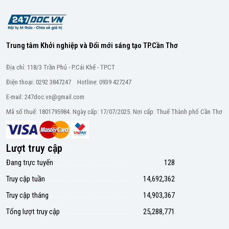
Trung tâm Khởi nghiệp và Đổi mới sáng tạo TP.Cần Thơ
Địa chỉ: 118/3 Trần Phú - P.Cái Khế - TPCT
Điện thoại: 0292 3847247 Hotline: 0939 427247
E-mail: 247doc.vn@gmail.com
Mã số thuế: 1801795984. Ngày cấp: 17/07/2025. Nơi cấp: Thuế Thành phố Cần Thơ
Lượt truy cập
Đang trực tuyến
128
Truy cập tuần
14,692,362
Truy cập tháng
14,903,367
Tổng lượt truy cập
25,288,771