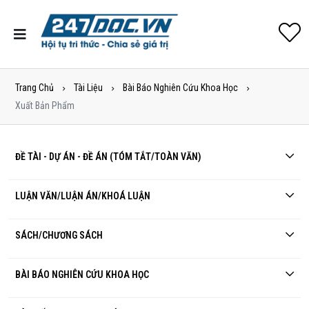
Trang Chủ
Tài Liệu
Bài Báo Nghiên Cứu Khoa Học
Xuất Bản Phẩm
ĐỀ TÀI - DỰ ÁN - ĐỀ ÁN (TÓM TẮT/TOÀN VĂN)
LUẬN VĂN/LUẬN ÁN/KHOÁ LUẬN
SÁCH/CHƯƠNG SÁCH
BÀI BÁO NGHIÊN CỨU KHOA HỌC