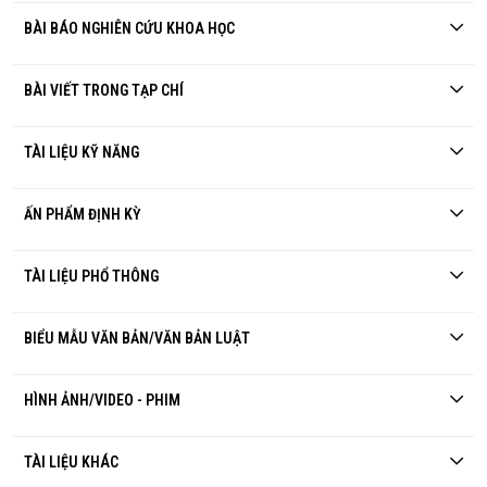
BÀI BÁO NGHIÊN CỨU KHOA HỌC
BÀI VIẾT TRONG TẠP CHÍ
TÀI LIỆU KỸ NĂNG
ẤN PHẨM ĐỊNH KỲ
TÀI LIỆU PHỔ THÔNG
BIỂU MẪU VĂN BẢN/VĂN BẢN LUẬT
HÌNH ẢNH/VIDEO - PHIM
TÀI LIỆU KHÁC