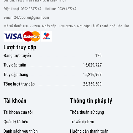
Địa chỉ: 118/3 Trần Phú - P.Cái Khế - TPCT
Điện thoại: 0292 3847247 Hotline: 0939 427247
E-mail: 247doc.vn@gmail.com
Mã số thuế: 1801795984. Ngày cấp: 17/07/2025. Nơi cấp: Thuế Thành phố Cần Thơ
Lượt truy cập
Đang trực tuyến
126
Truy cập tuần
15,029,727
Truy cập tháng
15,216,969
Tổng lượt truy cập
25,359,509
Tài khoản
Thông tin pháp lý
Tài khoản của tôi
Thỏa thuận sử dụng
Quản lý tài liệu
Tư vấn dịch vụ
Danh sách yêu thích
Hướng dẫn thanh toán