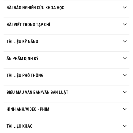
BÀI BÁO NGHIÊN CỨU KHOA HỌC
BÀI VIẾT TRONG TẠP CHÍ
TÀI LIỆU KỸ NĂNG
ẤN PHẨM ĐỊNH KỲ
TÀI LIỆU PHỔ THÔNG
BIỂU MẪU VĂN BẢN/VĂN BẢN LUẬT
HÌNH ẢNH/VIDEO - PHIM
TÀI LIỆU KHÁC