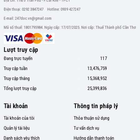
Địa chỉ: 118/3 Trần Phú - P.Cái Khế - TPCT
Điện thoại: 0292 3847247 Hotline: 0939 427247
E-mail: 247doc.vn@gmail.com
Mã số thuế: 1801795984. Ngày cấp: 17/07/2025. Nơi cấp: Thuế Thành phố Cần Thơ
Lượt truy cập
Đang trực tuyến
117
Truy cập tuần
13,476,759
Truy cập tháng
15,368,952
Tổng lượt truy cập
25,399,836
Tài khoản
Thông tin pháp lý
Tài khoản của tôi
Thỏa thuận sử dụng
Quản lý tài liệu
Tư vấn dịch vụ
Danh sách yêu thích
Hướng dẫn thanh toán