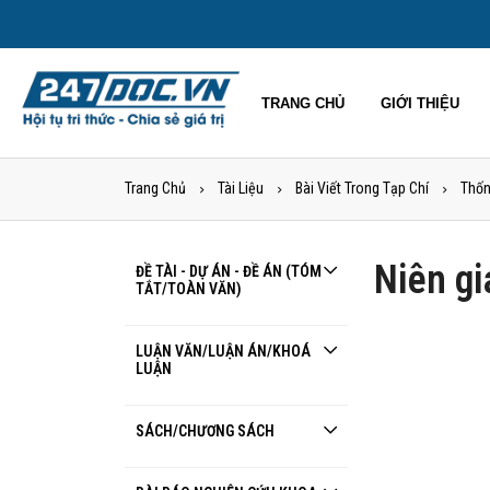
TRANG CHỦ
GIỚI THIỆU
Trang Chủ
Tài Liệu
Bài Viết Trong Tạp Chí
Thốn
Niên gi
ĐỀ TÀI - DỰ ÁN - ĐỀ ÁN (TÓM
TẮT/TOÀN VĂN)
LUẬN VĂN/LUẬN ÁN/KHOÁ
LUẬN
SÁCH/CHƯƠNG SÁCH