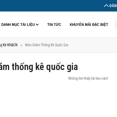
ĐĂNG
DANH MỤC TÀI LIỆU
TIN TỨC
KHUYẾN MÃI ĐẶC BIỆT
g Kê KH&CN
Niên Giám Thống Kê Quốc Gia
ám thống kê quốc gia
Không tìm thấy tài liệu nào!