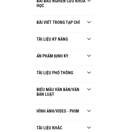
BÀI BÁO NGHIÊN CỨU KHOA
HỌC
BÀI VIẾT TRONG TẠP CHÍ
TÀI LIỆU KỸ NĂNG
ẤN PHẨM ĐỊNH KỲ
TÀI LIỆU PHỔ THÔNG
BIỂU MẪU VĂN BẢN/VĂN
BẢN LUẬT
HÌNH ẢNH/VIDEO - PHIM
TÀI LIỆU KHÁC