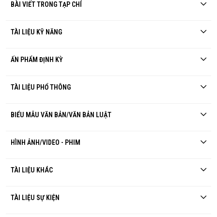
BÀI VIẾT TRONG TẠP CHÍ
TÀI LIỆU KỸ NĂNG
ẤN PHẨM ĐỊNH KỲ
TÀI LIỆU PHỔ THÔNG
BIỂU MẪU VĂN BẢN/VĂN BẢN LUẬT
HÌNH ẢNH/VIDEO - PHIM
TÀI LIỆU KHÁC
TÀI LIỆU SỰ KIỆN