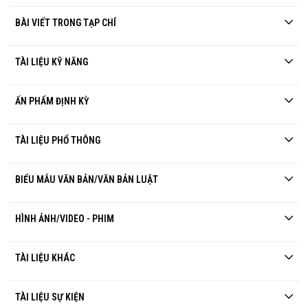
BÀI VIẾT TRONG TẠP CHÍ
TÀI LIỆU KỸ NĂNG
ẤN PHẨM ĐỊNH KỲ
TÀI LIỆU PHỔ THÔNG
BIỂU MẪU VĂN BẢN/VĂN BẢN LUẬT
HÌNH ẢNH/VIDEO - PHIM
TÀI LIỆU KHÁC
TÀI LIỆU SỰ KIỆN