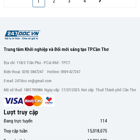
2
3
4
1
Trung tâm Khởi nghiệp và Đổi mới sáng tạo TP.Cần Thơ
Địa chỉ: 118/3 Trần Phú - P.Cái Khế - TPCT
Điện thoại: 0292 3847247 Hotline: 0939 427247
E-mail: 247doc.vn@gmail.com
Mã số thuế: 1801795984. Ngày cấp: 17/07/2025. Nơi cấp: Thuế Thành phố Cần Thơ
Lượt truy cập
Đang trực tuyến
114
Truy cập tuần
15,018,075