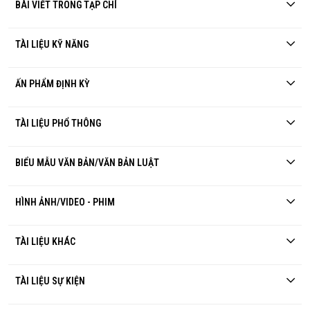
BÀI VIẾT TRONG TẠP CHÍ
TÀI LIỆU KỸ NĂNG
ẤN PHẨM ĐỊNH KỲ
TÀI LIỆU PHỔ THÔNG
BIỂU MẪU VĂN BẢN/VĂN BẢN LUẬT
HÌNH ẢNH/VIDEO - PHIM
TÀI LIỆU KHÁC
TÀI LIỆU SỰ KIỆN