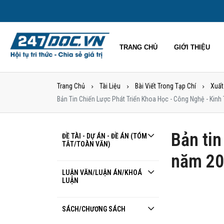
TRANG CHỦ
GIỚI THIỆU
Trang Chủ
Tài Liệu
Bài Viết Trong Tạp Chí
Xuất
Bản Tin Chiến Lược Phát Triển Khoa Học - Công Nghệ - Kin
Bản tin
ĐỀ TÀI - DỰ ÁN - ĐỀ ÁN (TÓM
TẮT/TOÀN VĂN)
năm 2
LUẬN VĂN/LUẬN ÁN/KHOÁ
LUẬN
SÁCH/CHƯƠNG SÁCH