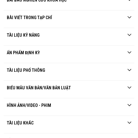
BÀI BÁO NGHIÊN CỨU KHOA HỌC
BÀI VIẾT TRONG TẠP CHÍ
TÀI LIỆU KỸ NĂNG
ẤN PHẨM ĐỊNH KỲ
TÀI LIỆU PHỔ THÔNG
BIỂU MẪU VĂN BẢN/VĂN BẢN LUẬT
HÌNH ẢNH/VIDEO - PHIM
TÀI LIỆU KHÁC