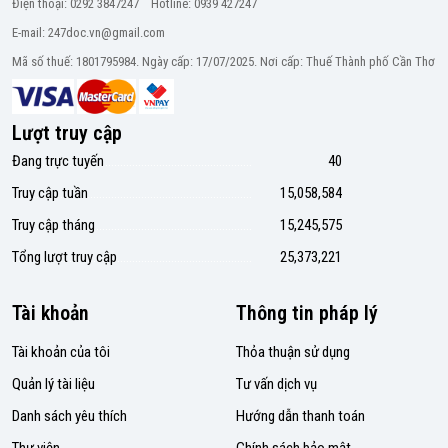
Điện thoại: 0292 3847247 Hotline: 0939 427247
E-mail: 247doc.vn@gmail.com
Mã số thuế: 1801795984. Ngày cấp: 17/07/2025. Nơi cấp: Thuế Thành phố Cần Thơ
Lượt truy cập
Đang trực tuyến
40
Truy cập tuần
15,058,584
Truy cập tháng
15,245,575
Tổng lượt truy cập
25,373,221
Tài khoản
Thông tin pháp lý
Tài khoản của tôi
Thỏa thuận sử dụng
Quản lý tài liệu
Tư vấn dịch vụ
Danh sách yêu thích
Hướng dẫn thanh toán
Thư viện
Chính sách bảo mật