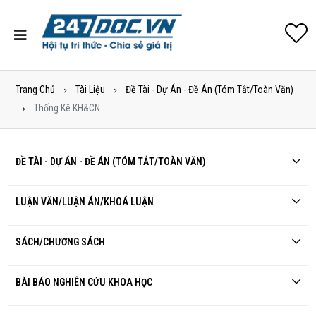
Trang Chủ
Tài Liệu
Đề Tài - Dự Án - Đề Án (tóm Tắt/toàn Văn)
Thống Kê KH&CN
ĐỀ TÀI - DỰ ÁN - ĐỀ ÁN (TÓM TẮT/TOÀN VĂN)
LUẬN VĂN/LUẬN ÁN/KHOÁ LUẬN
SÁCH/CHƯƠNG SÁCH
BÀI BÁO NGHIÊN CỨU KHOA HỌC