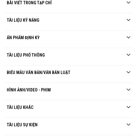
BÀI VIẾT TRONG TẠP CHÍ
TÀI LIỆU KỸ NĂNG
ẤN PHẨM ĐỊNH KỲ
TÀI LIỆU PHỔ THÔNG
BIỂU MẪU VĂN BẢN/VĂN BẢN LUẬT
HÌNH ẢNH/VIDEO - PHIM
TÀI LIỆU KHÁC
TÀI LIỆU SỰ KIỆN