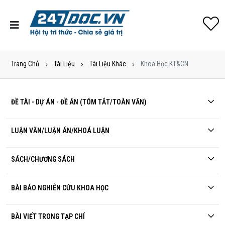
Trang Chủ
Tài Liệu
Tài Liệu Khác
Khoa Học KT&CN
ĐỀ TÀI - DỰ ÁN - ĐỀ ÁN (TÓM TẮT/TOÀN VĂN)
LUẬN VĂN/LUẬN ÁN/KHOÁ LUẬN
SÁCH/CHƯƠNG SÁCH
BÀI BÁO NGHIÊN CỨU KHOA HỌC
BÀI VIẾT TRONG TẠP CHÍ