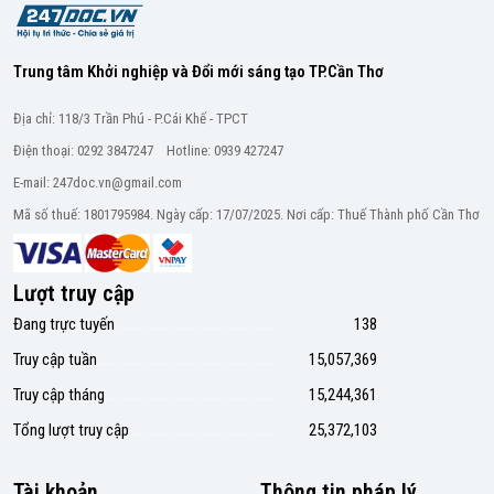
Trung tâm Khởi nghiệp và Đổi mới sáng tạo TP.Cần Thơ
Địa chỉ: 118/3 Trần Phú - P.Cái Khế - TPCT
Điện thoại: 0292 3847247 Hotline: 0939 427247
E-mail: 247doc.vn@gmail.com
Mã số thuế: 1801795984. Ngày cấp: 17/07/2025. Nơi cấp: Thuế Thành phố Cần Thơ
Lượt truy cập
Đang trực tuyến
138
Truy cập tuần
15,057,369
Truy cập tháng
15,244,361
Tổng lượt truy cập
25,372,103
Tài khoản
Thông tin pháp lý