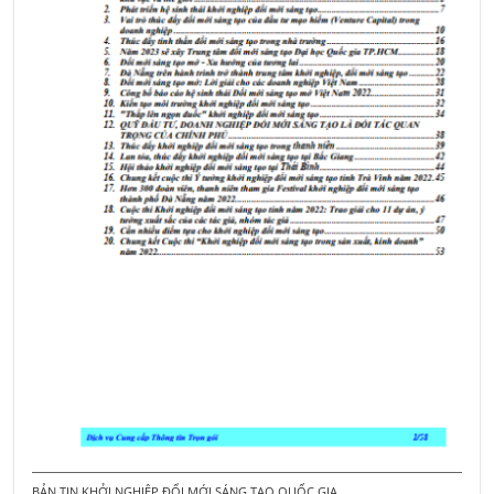
BẢN TIN KHỞI NGHIỆP ĐỔI MỚI SÁNG TẠO QUỐC GIA