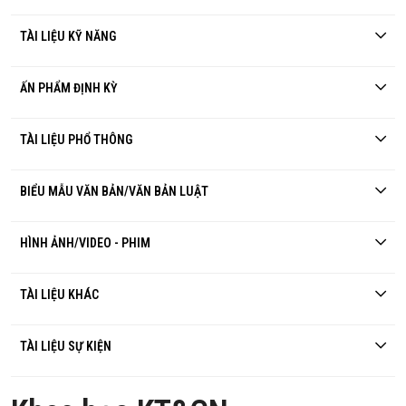
TÀI LIỆU KỸ NĂNG
ẤN PHẨM ĐỊNH KỲ
TÀI LIỆU PHỔ THÔNG
BIỂU MẪU VĂN BẢN/VĂN BẢN LUẬT
HÌNH ẢNH/VIDEO - PHIM
TÀI LIỆU KHÁC
TÀI LIỆU SỰ KIỆN