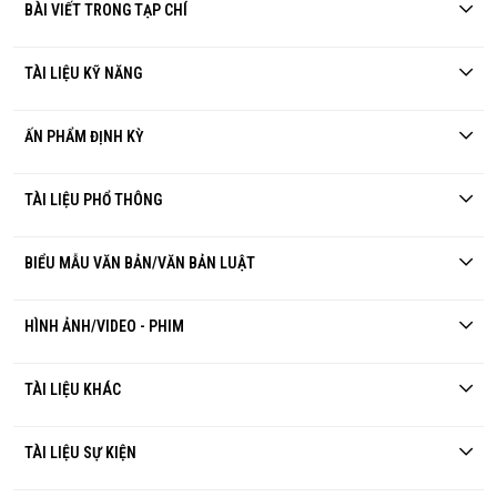
BÀI VIẾT TRONG TẠP CHÍ
TÀI LIỆU KỸ NĂNG
ẤN PHẨM ĐỊNH KỲ
TÀI LIỆU PHỔ THÔNG
BIỂU MẪU VĂN BẢN/VĂN BẢN LUẬT
HÌNH ẢNH/VIDEO - PHIM
TÀI LIỆU KHÁC
TÀI LIỆU SỰ KIỆN