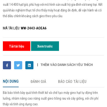
suất 14.400 hạt/giờ, phù hợp với mô hình sản xuất hộ gia đình và trang trại. Kết
quả khảo nghiệm thực tế cho thấy máy hoạt động ổn định, dễ vận hành và có
thể điều chỉnh khoảng cách gieo theo yêu cầu.
MÃ TÀI LIỆU:
WW-2443-AOEA6
Tải tài liệu
Xem trước
|
THÊM VÀO DANH SÁCH YÊU THÍCH
SHARE:
NỘI DUNG
ĐÁNH GIÁ
BÁO CÁO TÀI LIỆU
Bài báo trình bày quá trình thiết kế và chế tạo máy gieo hạt tự động trên
luống, nhằm nâng cao năng suất gieo trồng rau và cây giống, với chi phí
thấp và tính ứng dụng cao.